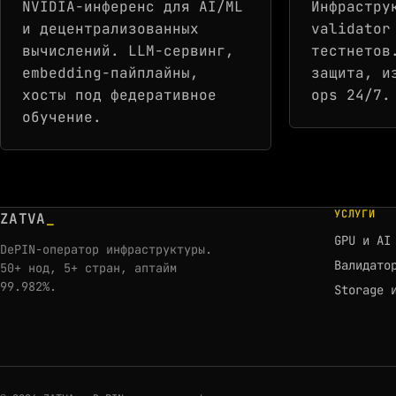
NVIDIA-инференс для AI/ML
Инфрастру
и децентрализованных
validator
вычислений. LLM-сервинг,
тестнетов
embedding-пайплайны,
защита, и
хосты под федеративное
ops 24/7.
обучение.
УСЛУГИ
ZATVA
_
GPU и AI
DePIN-оператор инфраструктуры.
Валидато
50+ нод, 5+ стран, аптайм
99.982%.
Storage 