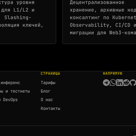
ктура уровня
Децентрализованное
 для L1/L2 и
хранение, архивные но
. Slashing-
консалтинг по Kuberne
золяция ключей,
Observability, CI/CD 
миграции для Web3-ком
СТРАНИЦЫ
НАПРЯМУЮ
 инференс
Тарифы
ры и тестнеты
Блог
и DevOps
О нас
Контакты