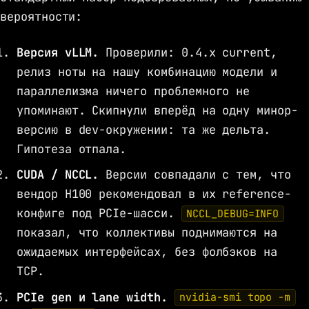
вероятности:
Версия vLLM.
Проверили: 0.4.x current,
релиз ноты на нашу комбинацию модели и
параллелизма ничего проблемного не
упоминают. Скипнули вперёд на одну минор-
версию в dev-окружении: та же дельта.
Гипотеза отпала.
CUDA / NCCL.
Версии совпадали с тем, что
вендор H100 рекомендовал в их reference-
конфиге под PCIe-шасси.
NCCL_DEBUG=INFO
показал, что коллективы поднимаются на
ожидаемых интерфейсах, без фолбэков на
TCP.
PCIe gen и lane width.
nvidia-smi topo -m