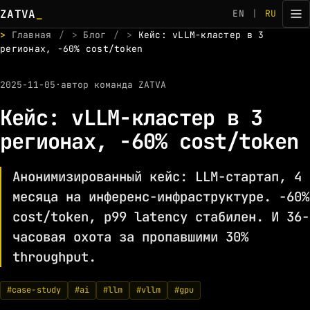
ZATVA
_
EN
|
RU
>
Главная
/
>
Блог
/
>
Кейс: vLLM-кластер в 3
регионах, -60% cost/token
2025-11-05
·
автор команда ZATVA
Кейс: vLLM-кластер в 3
регионах, -60% cost/token
Анонимизированный кейс: LLM-стартап, 4
месяца на инференс-инфраструктуре. -60%
cost/token, p99 latency стабилен. И 36-
часовая охота за пропавшими 30%
throughput.
#case-study
#ai
#llm
#vllm
#gpu