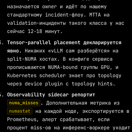
назначается owner и идёт по нашему
стандартному incident-флоу. MTTA на
validation-инциденты такого класса у нас
сейчас 12-18 минут.
Tensor-parallel placement декларируется
явно.
Никаких «vLLM сам разберётся» на
split-NUMA хостах. В конфиге сервиса
прописываются NUMA-bound группы GPU, и
Kubernetes scheduler знает про topology
через device plugin с topology hints.
Observability sidecar репортит
.
Дополнительная метрика из
numa_misses
на каждой ноде, экспортируется в
numastat
Prometheus, алерт срабатывает, если
процент miss-ов на инференс-воркере уходит