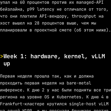
упал на 60 процентов против их managed-API
бейзлайна, p99 latency не отличался от того,
что они платили API-вендору, throughput на
хост вышел на 28 процентов выше, чем мы
планировали в проектной смете (об этом ниже).
Week 1: hardware, kernel, vLLM
up
Первая неделя прошла так, как и должна
проходить первая неделя на bare-metal
инференсе. К дню 2 у нас были подняты все три
региона на уровне OS и Kubernetes. К дню 4 в
Frankfurt-кластере крутился single-host vLLM
на одной H100, и мы прогнали бенчмарк против