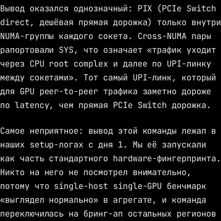
Вывод оказался однозначный: PIX (PCIe Switch
direct, дешёвая прямая дорожка) только внутри
NUMA-группы каждого сокета. Cross-NUMA пары
рапортовали SYS, что означает «трафик уходит
через CPU root complex и далее по UPI-линку
между сокетами». Тот самый UPI-линк, который
для GPU peer-to-peer трафика заметно дороже
по latency, чем прямая PCIe Switch дорожка.
Самое неприятное: вывод этой команды лежал в
наших setup-логах с дня 1. Мы её запускали
как часть стандартного hardware-фингерпринта.
Никто на него не посмотрел внимательно,
потому что single-host single-GPU бенчмарк
«выглядел нормально» в агрегате, и команда
переключилась на бринг-ап остальных регионов