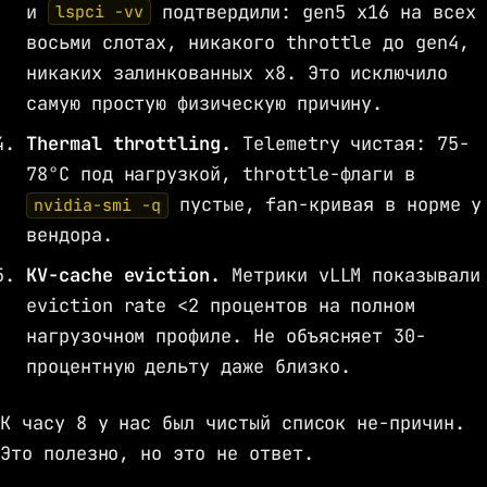
и
подтвердили: gen5 x16 на всех
lspci -vv
восьми слотах, никакого throttle до gen4,
никаких залинкованных x8. Это исключило
самую простую физическую причину.
Thermal throttling.
Telemetry чистая: 75-
78°C под нагрузкой, throttle-флаги в
пустые, fan-кривая в норме у
nvidia-smi -q
вендора.
KV-cache eviction.
Метрики vLLM показывали
eviction rate <2 процентов на полном
нагрузочном профиле. Не объясняет 30-
процентную дельту даже близко.
К часу 8 у нас был чистый список не-причин.
Это полезно, но это не ответ.