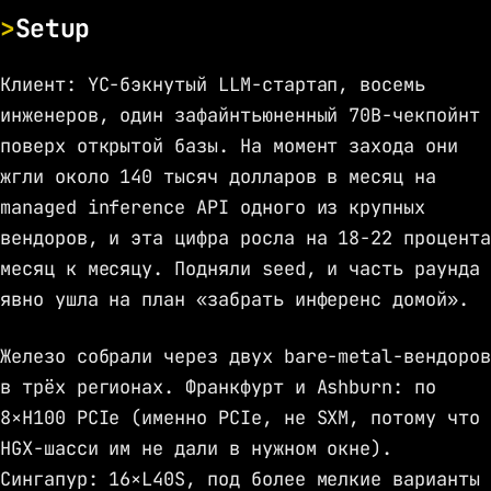
Setup
Клиент: YC-бэкнутый LLM-стартап, восемь
инженеров, один зафайнтьюненный 70B-чекпойнт
поверх открытой базы. На момент захода они
жгли около 140 тысяч долларов в месяц на
managed inference API одного из крупных
вендоров, и эта цифра росла на 18-22 процента
месяц к месяцу. Подняли seed, и часть раунда
явно ушла на план «забрать инференс домой».
Железо собрали через двух bare-metal-вендоров
в трёх регионах. Франкфурт и Ashburn: по
8×H100 PCIe (именно PCIe, не SXM, потому что
HGX-шасси им не дали в нужном окне).
Сингапур: 16×L40S, под более мелкие варианты