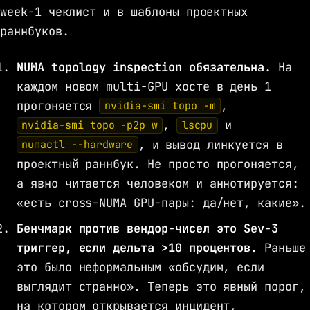
week-1 чеклист и в шаблоны проектных
раннбуков.
NUMA topology inspection обязательна.
На
каждом новом multi-GPU хосте в день 1
прогоняется
,
nvidia-smi topo -m
,
и
nvidia-smi topo -p2p w
lscpu
, и вывод линкуется в
numactl --hardware
проектный раннбук. Не просто прогоняется,
а явно читается человеком и аннотируется:
«есть cross-NUMA GPU-пары: да/нет, какие».
Бенчмарк против вендор-чисел это Sev-3
триггер, если дельта >10 процентов.
Раньше
это было неформальным «обсудим, если
выглядит странно». Теперь это явный порог,
на котором открывается инцидент,